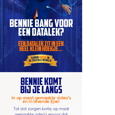
BENNIE BANG VOOR
EEN DATALEK?
EEN DATALEK ZIT IN EEN
HÉÉl klein hoekje...
bennie komt
bij je langs
In op maat gemaakte video's
én in levende lijve!
Tot slot zorgen korte, op maat
gemaakte video’s ervoor dat